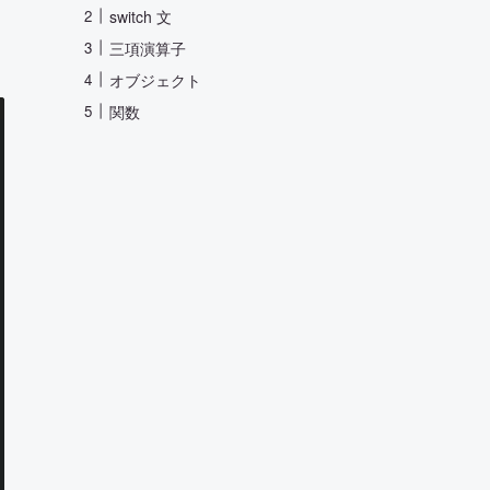
switch 文
三項演算子
オブジェクト
関数