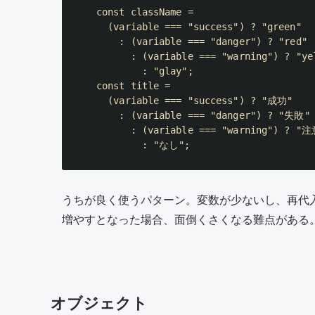
const
 className 
=
(
variable 
===
"success"
)
?
"green"
:
(
variable 
===
"danger"
)
?
"red"
:
(
variable 
===
"warning"
)
?
"ye
:
"glay"
;
const
 title 
=
(
variable 
===
"success"
)
?
"成功"
:
(
variable 
===
"danger"
)
?
"失敗"
:
(
variable 
===
"warning"
)
?
"注
:
"なし"
;
うちが良く使うパターン。変数が少ないし、再代
増やすとなった場合、面倒くさくなる難点がある
オブジェクト