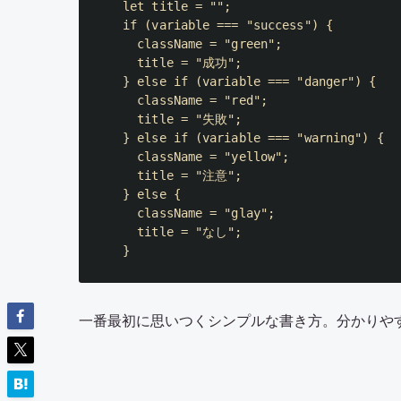
let
 title 
=
""
;
if
(
variable 
===
"success"
)
{
  className 
=
"green"
;
  title 
=
"成功"
;
}
else
if
(
variable 
===
"danger"
)
{
  className 
=
"red"
;
  title 
=
"失敗"
;
}
else
if
(
variable 
===
"warning"
)
{
  className 
=
"yellow"
;
  title 
=
"注意"
;
}
else
{
  className 
=
"glay"
;
  title 
=
"なし"
;
}
一番最初に思いつくシンプルな書き方。分かりや