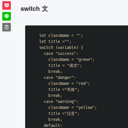
switch 文
let
 className 
=
""
;
let
 title 
=
""
;
switch
(
variable
)
{
case
"success"
:
    className 
=
"green"
;
    title 
=
"成功"
;
break
;
case
"danger"
:
    className 
=
"red"
;
    title 
=
"失敗"
;
break
;
case
"warning"
:
    className 
=
"yellow"
;
    title 
=
"注意"
;
break
;
default
: