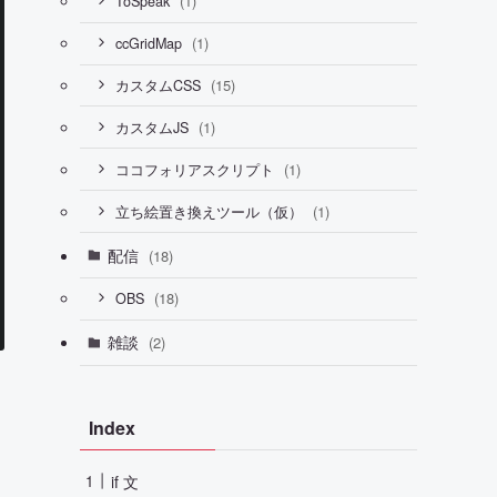
(1)
ToSpeak
(1)
ccGridMap
(15)
カスタムCSS
(1)
カスタムJS
(1)
ココフォリアスクリプト
(1)
立ち絵置き換えツール（仮）
配信
(18)
(18)
OBS
雑談
(2)
Index
if 文