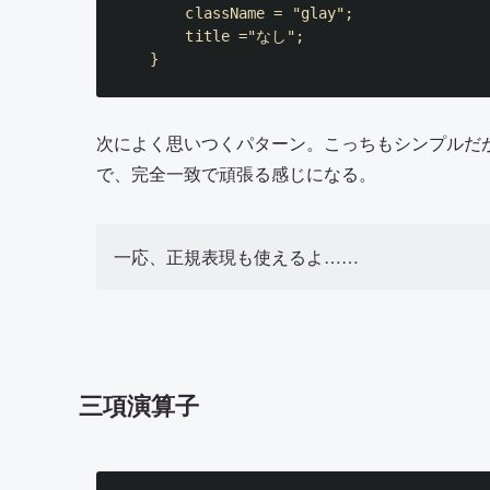
    className 
=
"glay"
;
    title 
=
"なし"
;
}
次によく思いつくパターン。こっちもシンプルだが、
で、完全一致で頑張る感じになる。
一応、正規表現も使えるよ……
三項演算子