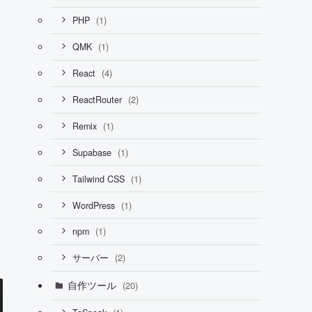
(1)
PHP
(1)
QMK
(4)
React
(2)
ReactRouter
(1)
Remix
(1)
Supabase
(1)
Tailwind CSS
(1)
WordPress
(1)
npm
(2)
サーバー
自作ツール
(20)