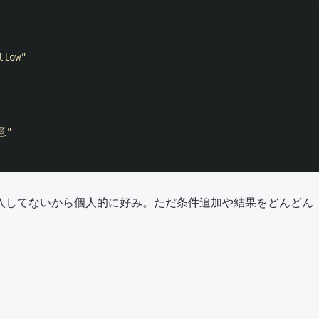
llow"
意"
入してないから個人的に好み。ただ条件追加や結果をどんどん
。