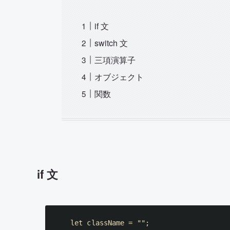
if 文
switch 文
三項演算子
オブジェクト
関数
if 文
let
 className 
=
""
;