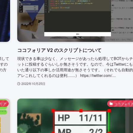
ココフォリア V2 のスクリプトについて
頼して
現状できる事は少なく、メッセージがあったら処理してBOTから
ますの
ットに投稿するぐらいしか無さそうです。なので、今はTwitterに
の方
いた通り以下の事しか活用用途が無さそうです。（それでも自動的
アレこれしてくれるのは便利……） https://twitter.com/...
2022年10月25日
リア
ココフォリ