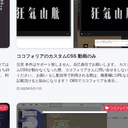
ココフォリアのカスタムCSS 動画のみ
全ては
注意 本件はサポート致しません。自己責任でお願いします。 カス
ち23
ムCSSが動かなくなった際、ココフォリアさんに問い合せをしな
。 利
ください。 お願い もし配信等で利用される際は、概要欄にURLな
記載頂けると励みになります！ OBSでココフォリアを表示...
2023年5月11日
リア
ココフォリ