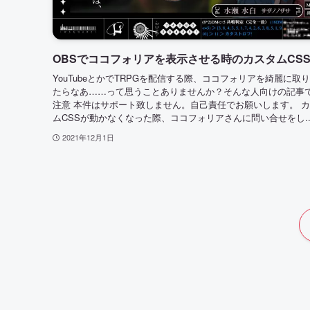
OBSでココフォリアを表示させる時のカスタムCS
YouTubeとかでTRPGを配信する際、ココフォリアを綺麗に取
たらなあ……って思うことありませんか？そんな人向けの記事
注意 本件はサポート致しません。自己責任でお願いします。 
ムCSSが動かなくなった際、ココフォリアさんに問い合せをし..
2021年12月1日