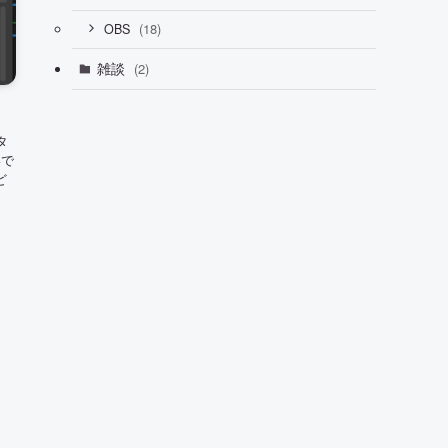
(18)
OBS
雑談
(2)
タ
いで
ど